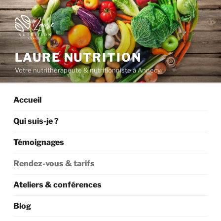
Aller
au
contenu
principal
LAURE NUTRITION
Votre nutrithérapeute & nutritionniste à Annecy
Accueil
Qui suis-je ?
Témoignages
Rendez-vous & tarifs
Ateliers & conférences
Blog